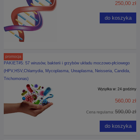
250,00 zł
do koszyka
promocja
PAKIET#5: 57 wirusów, bakterii i grzybów układu moczowo-płciowego
(HPV,HSV,Chlamydia, Mycoplasma, Ureaplasma, Neisseria, Candida,
Trichomonas)
Wysyłka w:
24 godziny
560,00 zł
590,00 zł
Cena regularna:
do koszyka