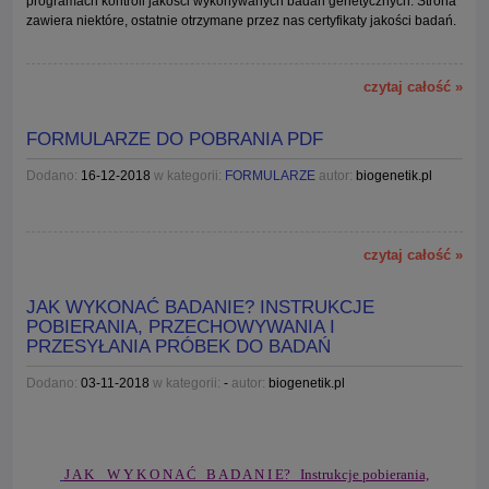
programach kontroli jakości wykonywanych badań genetycznych. Strona
zawiera niektóre, ostatnie otrzymane przez nas certyfikaty jakości badań.
czytaj całość »
FORMULARZE DO POBRANIA PDF
Dodano:
16-12-2018
w kategorii:
FORMULARZE
autor:
biogenetik.pl
czytaj całość »
JAK WYKONAĆ BADANIE? INSTRUKCJE
POBIERANIA, PRZECHOWYWANIA I
PRZESYŁANIA PRÓBEK DO BADAŃ
Dodano:
03-11-2018
w kategorii:
-
autor:
biogenetik.pl
J A K W Y K O N A Ć B A D A N I E?
Instrukcje pobierania,