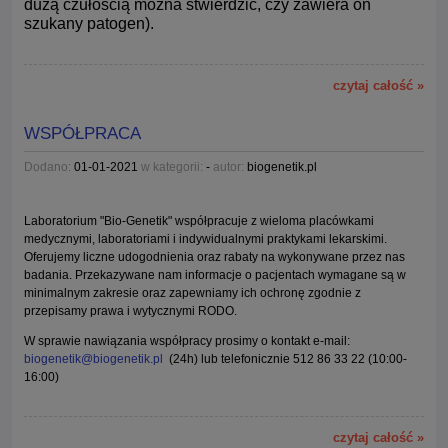
dużą czułością można stwierdzić, czy zawiera on
szukany patogen).
czytaj całość »
WSPÓŁPRACA
Dodano:
01-01-2021
w kategorii:
-
autor:
biogenetik.pl
Laboratorium "Bio-Genetik" współpracuje z wieloma placówkami
medycznymi, laboratoriami i indywidualnymi praktykami lekarskimi.
Oferujemy liczne udogodnienia oraz rabaty na wykonywane przez nas
badania. Przekazywane nam informacje o pacjentach wymagane są w
minimalnym zakresie oraz zapewniamy ich ochronę zgodnie z
przepisamy prawa i wytycznymi RODO.
W sprawie nawiązania współpracy prosimy o kontakt e-mail:
biogenetik@biogenetik.pl
(24h) lub telefonicznie 512 86 33 22 (10:00-
16:00)
czytaj całość »