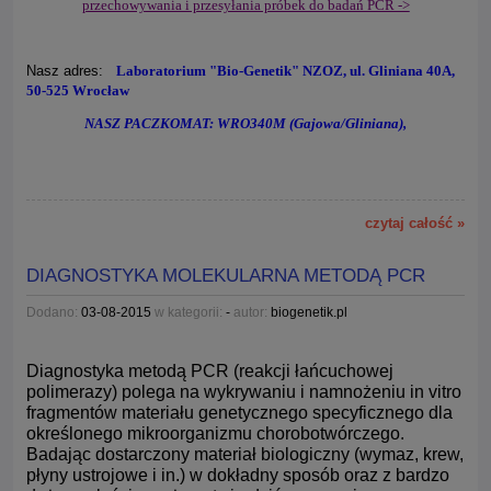
przechowywania i przesyłania próbek do badań PCR ->
Nasz adres:
Laboratorium "Bio-Genetik" NZOZ, ul. Gliniana 40A,
50-525 Wrocław
NASZ PACZKOMAT: WRO340M (Gajowa/Gliniana),
czytaj całość »
DIAGNOSTYKA MOLEKULARNA METODĄ PCR
Dodano:
03-08-2015
w kategorii:
-
autor:
biogenetik.pl
Diagnostyka metodą PCR (reakcji łańcuchowej
polimerazy) polega na wykrywaniu i namnożeniu in vitro
fragmentów materiału genetycznego specyficznego dla
określonego mikroorganizmu chorobotwórczego.
Badając dostarczony materiał biologiczny (wymaz, krew,
płyny ustrojowe i in.) w dokładny sposób oraz z bardzo