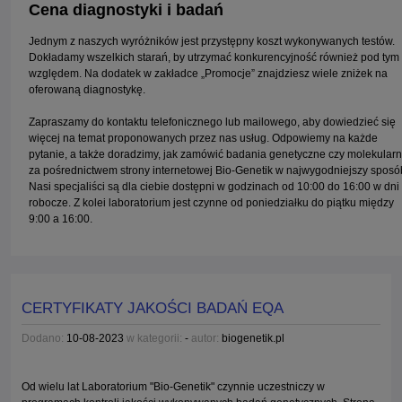
Cena diagnostyki i badań
Jednym z naszych wyróżników jest przystępny koszt wykonywanych testów.
Dokładamy wszelkich starań, by utrzymać konkurencyjność również pod tym
względem. Na dodatek w zakładce „Promocje” znajdziesz wiele zniżek na
oferowaną diagnostykę.
Zapraszamy do kontaktu telefonicznego lub mailowego, aby dowiedzieć się
więcej na temat proponowanych przez nas usług. Odpowiemy na każde
pytanie, a także doradzimy, jak zamówić badania genetyczne czy molekular
za pośrednictwem strony internetowej Bio-Genetik w najwygodniejszy sposó
Nasi specjaliści są dla ciebie dostępni w godzinach od 10:00 do 16:00 w dni
robocze. Z kolei laboratorium jest czynne od poniedziałku do piątku między
9:00 a 16:00.
CERTYFIKATY JAKOŚCI BADAŃ EQA
Dodano:
10-08-2023
w kategorii:
-
autor:
biogenetik.pl
Od wielu lat Laboratorium "Bio-Genetik" czynnie uczestniczy w