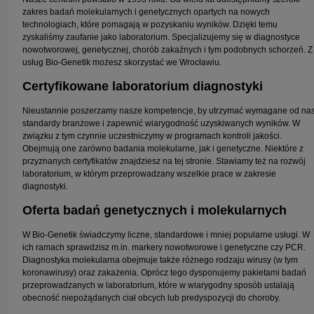
zakres badań molekularnych i genetycznych opartych na nowych
technologiach, które pomagają w pozyskaniu wyników. Dzięki temu
zyskaliśmy zaufanie jako laboratorium. Specjalizujemy się w diagnostyce
nowotworowej, genetycznej, chorób zakaźnych i tym podobnych schorzeń. Z
usług Bio-Genetik możesz skorzystać we Wrocławiu.
Certyfikowane laboratorium diagnostyki
Nieustannie poszerzamy nasze kompetencje, by utrzymać wymagane od na
standardy branżowe i zapewnić wiarygodność uzyskiwanych wyników. W
związku z tym czynnie uczestniczymy w programach kontroli jakości.
Obejmują one zarówno badania molekularne, jak i genetyczne. Niektóre z
przyznanych certyfikatów znajdziesz na tej stronie. Stawiamy też na rozwój
laboratorium, w którym przeprowadzany wszelkie prace w zakresie
diagnostyki.
Oferta badań genetycznych i molekularnych
W Bio-Genetik świadczymy liczne, standardowe i mniej popularne usługi. W
ich ramach sprawdzisz m.in. markery nowotworowe i genetyczne czy PCR.
Diagnostyka molekularna obejmuje także różnego rodzaju wirusy (w tym
koronawirusy) oraz zakażenia. Oprócz tego dysponujemy pakietami badań
przeprowadzanych w laboratorium, które w wiarygodny sposób ustalają
obecność niepożądanych ciał obcych lub predyspozycji do choroby.