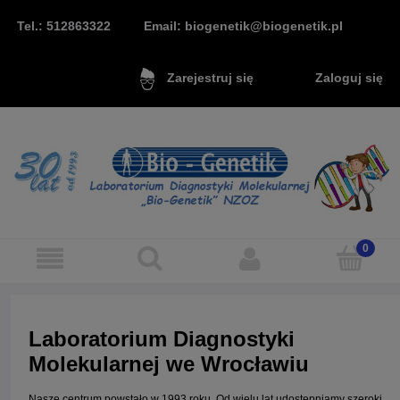
Tel.: 512863322
Email: biogenetik@biogenetik.pl
Zaloguj się
Zarejestruj się
Laboratorium Diagnostyki
Molekularnej we Wrocławiu
Nasze centrum powstało w 1993 roku. Od wielu lat udostępniamy szeroki