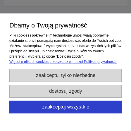
«
1
2
3
4
5
...
7
»
Dbamy o Twoją prywatność
Zakupy
Pliki cookies i pokrewne im technologie umożliwiają poprawne
działanie strony i pomagają nam dostosować ofertę do Twoich potrzeb.
Możesz zaakceptować wykorzystanie przez nas wszystkich tych plików
Pomoc
i przejść do sklepu lub dostosować użycie plików do swoich
preferencji, wybierając opcję "Dostosuj zgody".
Moje konto
Więcej o plikach cookies przeczytasz w naszej Polityce prywatności.
zaakceptuj tylko niezbędne
Informacje
Użytkowanie sklepu oznacza zgodę na wykorzystywanie plików cookies.
dostosuj zgody
Szczegółowe informacje w
Polityce prywatności
.
Laboratorium Diagnostyki Molekularnej "Bio-Genetik" NZOZ
| Gliniana 40A,
zaakceptuj wszystkie
50-525 WROCŁAW | woj. dolnośląskie | tel.:
512863322
| email:
biogenetik@biogenetik.pl
pokaż pełną wersję strony