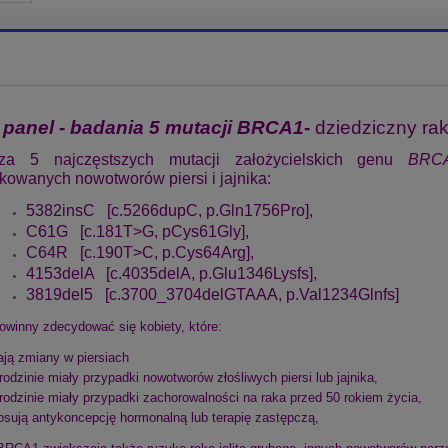
 panel - badania 5 mutacji BRCA1
-
dziedziczny rak p
a 5 najczęstszych mutacji założycielskich genu
BR
owanych nowotworów piersi i jajnika:
5382insC [c.5266dupC, p.Gln1756Pro],
C61G [c.181T>G, pCys61Gly],
C64R [c.190T>C, p.Cys64Arg],
4153delA [c.4035delA, p.Glu1346Lysfs],
3819del5 [c.3700_3704delGTAAA, p.Val1234Glnfs]
owinny zdecydować się kobiety, które:
ją zmiany w piersiach
rodzinie miały przypadki nowotworów złośliwych piersi lub jajnika,
rodzinie miały przypadki zachorowalności na raka przed 50 rokiem życia,
osują antykoncepcję hormonalną lub terapię zastępczą,