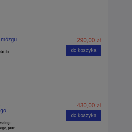
k mózgu
290,00 zł
do koszyka
ość do
-
430,00 zł
ego
do koszyka
wskiego-
bego, płuc