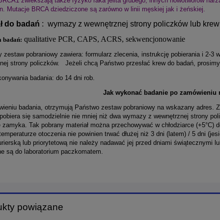
RCA1 zwiekszają także ryzyko raka jelita grubego, innych nowotworów narząd
. Mutacje BRCA dziedziczone są zarówno w linii męskiej jak i żeńskiej.
ał do badań
: wymazy z wewnętrznej strony policzków lub kre
qualitative PCR, CAPS, ACRS, sekwencjonowanie
 badań:
y zestaw pobraniowy zawiera: formularz zlecenia, instrukcję pobierania i 2
nej strony policzków. Jeżeli chcą Państwo przesłać krew do badań, prosim
onywania badania: do 14 dni rob.
Jak wykonać badanie po zamówieniu 
ieniu badania, otrzymują Państwo zestaw pobraniowy na wskazany adres. Zg
pobiera się samodzielnie nie mniej niż dwa wymazy z wewnętrznej strony po
e zamyka. Tak pobrany materiał można przechowywać w chłodziarce (+5°C) do 
temperaturze otoczenia nie powinien trwać dłużej niż 3 dni (latem) / 5 dni (jes
rierską lub priorytetową nie należy nadawać jej przed dniami świątecznymi lu
ne są do laboratorium paczkomatem.
ukty powiązane