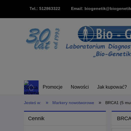
Tel.: 512863322
Email: biogenetik@biogenetik
Promocje
Nowości
Jak kupować?
»
»
Jesteś w:
Markery nowotworowe
BRCA1 (5 muta
Cennik
BRCA1