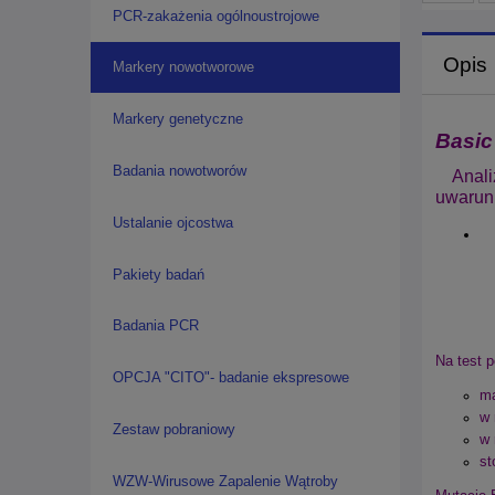
PCR-zakażenia ogólnoustrojowe
Opis
Markery nowotworowe
Markery genetyczne
Basic
Badania nowotworów
Analiz
uwarunk
Ustalanie ojcostwa
Pakiety badań
Badania PCR
Na test p
OPCJA "CITO"- badanie ekspresowe
ma
w 
Zestaw pobraniowy
w 
st
WZW-Wirusowe Zapalenie Wątroby