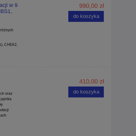
acji w 9
990,00 zł
NBS1,
do koszyka
 różnych
), CHEK2,
410,00 zł
do koszyka
ach oraz
jajnika
ię
tacji
nach