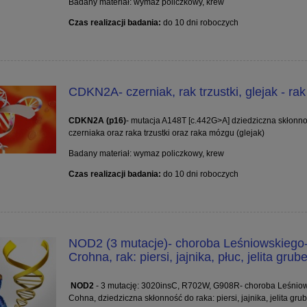
Badany materiał: wymaz policzkowy, krew
Czas realizacji badania:
do 10 dni roboczych
CDKN2A- czerniak, rak trzustki, glejak - ra
CDKN2A (p16)
- mutacja A148T [c.442G>A] dziedziczna skłonn
czerniaka oraz raka trzustki oraz raka mózgu (glejak)
Badany materiał: wymaz policzkowy, krew
Czas realizacji badania:
do 10 dni roboczych
NOD2 (3 mutacje)- choroba Leśniowskiego
Crohna, rak: piersi, jajnika, płuc, jelita grub
NOD2
- 3 mutację: 3020insC, R702W, G908R- choroba Leśnio
Cohna, dziedziczna skłonność do raka: piersi, jajnika, jelita gru