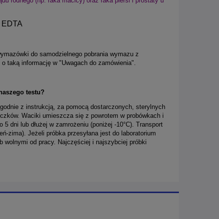
u rodnego (np. raka macicy) oraz raka piersi i prostaty u
w EDTA
-3 wymazówki do samodzielnego pobrania wymazu z
y o taką informację w "Uwagach do zamówienia".
naszego testu?
odnie z instrukcją, za pomocą dostarczonych, sterylnych
liczków. Waciki umieszcza się z powrotem w probówkach i
5 dni lub dłużej w zamrożeniu (poniżej -10°C). Transport
ień-zima). Jeżeli próbka przesyłana jest do laboratorium
b wolnymi od pracy. Najczęściej i najszybciej próbki