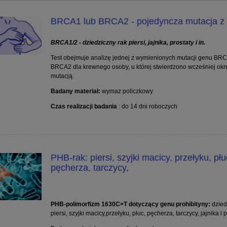
BRCA1 lub BRCA2 - pojedyncza mutacja z l
BRCA1/2 - dziedziczny rak piersi, jajnika, prostaty i in.
Test obejmuje analizę jednej z wymienionych mutacji genu BRC
BRCA2 dla krewnego osoby, u której stwierdzono wcześniej okr
mutacją.
Badany materiał:
wymaz policzkowy
Czas realizacji badania
: do 14 dni roboczych
esztywniające zapalenie
Narkolepsja- wykrywanie allelu H
awów kręgosłupa
DQB1*0602
190,00 zł
280,00 zł
PHB-rak: piersi, szyjki macicy, przełyku, płu
230,00 zł
 regularna:
pęcherza, tarczycy,
do koszyka
do koszyka
PHB-polimorfizm 1630C>T dotyczący genu prohibityny:
dzied
piersi, szyjki macicy,przełyku, płuc, pęcherza, tarczycy, jajnika i 