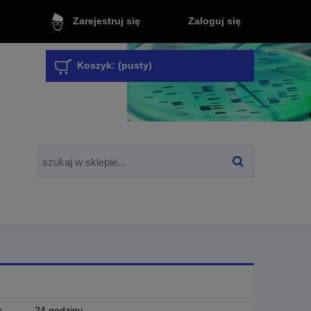
Zaloguj się
Zarejestruj się
Koszyk:
(pusty)
:
24 godziny