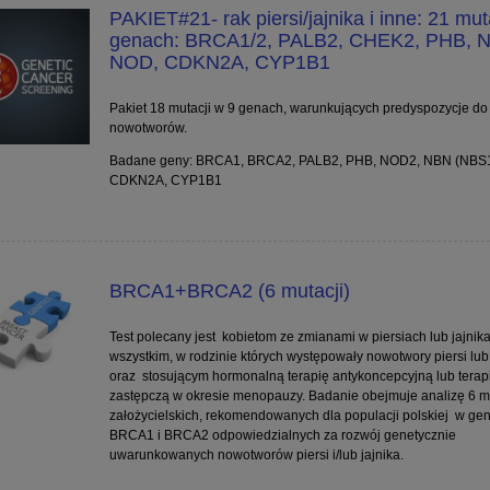
PAKIET#21- rak piersi/jajnika i inne: 21 mut
genach: BRCA1/2, PALB2, CHEK2, PHB, 
NOD, CDKN2A, CYP1B1
Pakiet 18 mutacji w 9 genach, warunkujących predyspozycje do
nowotworów.
Badane geny: BRCA1, BRCA2, PALB2, PHB, NOD2, NBN (NBS1
CDKN2A, CYP1B1
BRCA1+BRCA2 (6 mutacji)
Test polecany jest kobietom ze zmianami w piersiach lub jajnik
wszystkim, w rodzinie których występowały nowotwory piersi lub 
oraz stosującym hormonalną terapię antykoncepcyjną lub terap
zastępczą w okresie menopauzy. Badanie obejmuje analizę 6 mu
założycielskich, rekomendowanych dla populacji polskiej w ge
BRCA1 i BRCA2 odpowiedzialnych za rozwój genetycznie
uwarunkowanych nowotworów piersi i/lub jajnika.