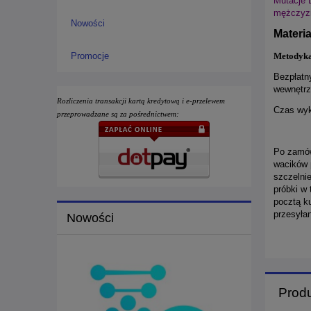
Mutacje B
mężczyzn
Nowości
Materi
Metodyka
Promocje
Bezpłatn
wewnętrz
Rozliczenia transakcji kartą kredytową i e-przelewem
Czas wyk
przeprowadzane są za pośrednictwem:
Po zamów
wacików 
szczelni
próbki w 
pocztą ku
przesyła
Nowości
Prod