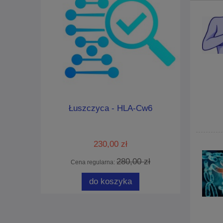
iny -
Łuszczyca - HLA-Cw6
HLA-B27 Z
n AOC1)
st
230,00 zł
 zł
280,00 zł
Cena regularna:
Cena
do koszyka