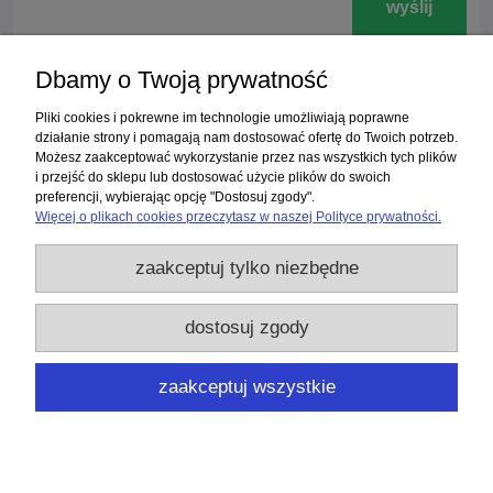
wyślij
Dbamy o Twoją prywatność
Zakupy
Pliki cookies i pokrewne im technologie umożliwiają poprawne
działanie strony i pomagają nam dostosować ofertę do Twoich potrzeb.
Możesz zaakceptować wykorzystanie przez nas wszystkich tych plików
Pomoc
i przejść do sklepu lub dostosować użycie plików do swoich
preferencji, wybierając opcję "Dostosuj zgody".
Moje konto
Więcej o plikach cookies przeczytasz w naszej Polityce prywatności.
zaakceptuj tylko niezbędne
Informacje
Użytkowanie sklepu oznacza zgodę na wykorzystywanie plików cookies.
dostosuj zgody
Szczegółowe informacje w
Polityce prywatności
.
Laboratorium Diagnostyki Molekularnej "Bio-Genetik" NZOZ
| Gliniana 40A,
zaakceptuj wszystkie
50-525 WROCŁAW | woj. dolnośląskie | tel.:
512863322
| email:
biogenetik@biogenetik.pl
pokaż pełną wersję strony