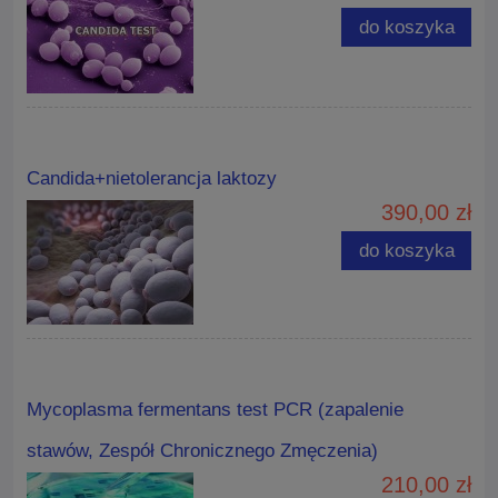
do koszyka
Candida+nietolerancja laktozy
390,00 zł
do koszyka
Mycoplasma fermentans test PCR (zapalenie
stawów, Zespół Chronicznego Zmęczenia)
210,00 zł