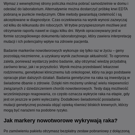
Wymaz z wewnętrznej strony policzka można pobrać samodzielnie w domu i
odesłać do laboratorium. Alternatywnie można dostarczyć próbkę krwi EDTA
pobraną w punkcie medycznym. Obie metody gwarantują rzetelność i są
akceptowane w diagnostyce. Czas oczekiwania na wynik wynosi zazwyczaj
od kilku do kilkunastu dni roboczych. W trybie przyspieszonym możliwe jest
otrzymanie raportu nawet w ciągu kilku dni. Wynik opracowywany jest w
formie szczegółowego dokumentu laboratoryjnego, który zawiera interpretację
mutacji i ich potencjalny wpływ na zdrowie pacjenta.
Badanie markerów nowotworowych wykonuje się tylko raz w życiu – geny
pozostają niezmienne, a uzyskany wynik zachowuje aktualność. To ogromna
zaleta, ponieważ wystarczy jedno badanie, aby otrzymać wiedzę przydatną
zarówno teraz, jak i w przyszłości. Wynik można przedstawić lekarzowi
rodzinnemu, genetykowi klinicznemu lub onkologowi, który na jego podstawie
opracuje plan dalszych działań. Badania genetyczne na raka są inwestycją w
świadome dbanie o zdrowie. Dzięki nim możemy uniknąć wielu niepewności
związanych z dziedziczeniem chorób nowotworowych. Testy dają możliwość
wcześniejszego reagowania, co często oznacza wykrycie raka na etapie, gdy
jest on jeszcze w pełni wyleczalny. Dodatkowo świadomość posiadania
mutacji genetycznej pozwala objąć opieką również bliskich krewnych, którzy
mogą być narażeni na podobne ryzyko.
Jak markery nowotworowe wykrywają raka?
Po zamówieniu pakietu otrzymasz bezpłatny zestaw pobraniowy z dołączoną