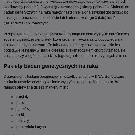
instrukcją. Znajdziesz w niej wskazówki dotyczące tego, jak użyć sterylnych
wacików, by pobrać 2–3 wymazy z wewnętrznej strony policzków. Materiał do
badań genetycznych na raka należy następnie jak najszybciej dostarczyć do
naszego laboratorium – osobiście lub kurierem w ciągu 3 (lato) lub 5
(jesień/zima) dni roboczych.
Przeprowadzane przez specjalistów testy mają na celu wykrycie określonych
substancji, najczęściej białek, które organizm wytwarza w odpowiedzi na
pojawienie się nowotworu. To tak zwane markery nowotworowe. Na ich
podstawie jesteśmy w stanie określić, z jakim rodzajem choroby zmaga się
pacjent i czy w ogóle dochodzi w jego organizmie do niekorzystnych zmian.
Pakiety badań genetycznych na raka
Dysponujemy testami obejmującymi wszelkie zmiany w DNA. Genetyczne
badania nowotworowe są w stanie wykryć raka pod każdą postacią. W
ramach oferty znajdziesz markery m.in.:
prostaty,
piersi,
jajników,
nerki,
tarczycy,
płuc i wielu innych.