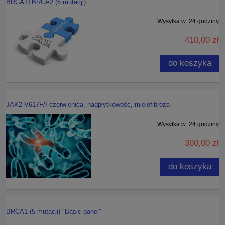
BRCA1+BRCA2 (6 mutacji)
Wysyłka w:
24 godziny
410,00 zł
do koszyka
JAK2-V617F/I-czerwienica, nadpłytkowość, mielofibroza
Wysyłka w:
24 godziny
360,00 zł
do koszyka
BRCA1 (5 mutacji)-"Basic panel"