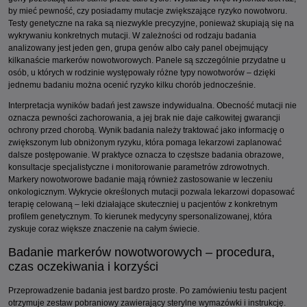
by mieć pewność, czy posiadamy mutacje zwiększające ryzyko nowotworu.
Testy genetyczne na raka są niezwykle precyzyjne, ponieważ skupiają się na
wykrywaniu konkretnych mutacji. W zależności od rodzaju badania
analizowany jest jeden gen, grupa genów albo cały panel obejmujący
kilkanaście markerów nowotworowych. Panele są szczególnie przydatne u
osób, u których w rodzinie występowały różne typy nowotworów – dzięki
jednemu badaniu można ocenić ryzyko kilku chorób jednocześnie.
Interpretacja wyników badań jest zawsze indywidualna. Obecność mutacji nie
oznacza pewności zachorowania, a jej brak nie daje całkowitej gwarancji
ochrony przed chorobą. Wynik badania należy traktować jako informację o
zwiększonym lub obniżonym ryzyku, która pomaga lekarzowi zaplanować
dalsze postępowanie. W praktyce oznacza to częstsze badania obrazowe,
konsultacje specjalistyczne i monitorowanie parametrów zdrowotnych.
Markery nowotworowe badanie mają również zastosowanie w leczeniu
onkologicznym. Wykrycie określonych mutacji pozwala lekarzowi dopasować
terapię celowaną – leki działające skuteczniej u pacjentów z konkretnym
profilem genetycznym. To kierunek medycyny spersonalizowanej, która
zyskuje coraz większe znaczenie na całym świecie.
Badanie markerów nowotworowych – procedura,
czas oczekiwania i korzyści
Przeprowadzenie badania jest bardzo proste. Po zamówieniu testu pacjent
otrzymuje zestaw pobraniowy zawierający sterylne wymazówki i instrukcję.