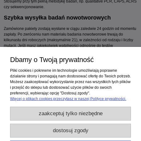
Stosujemy przy tym pełną metodykę badań, np. qualitative PCR, CAPS, ACRS
czy sekwencjonowanie.
Szybka wysyłka badań nowotworowych
Zamówione pakiety zostają wysłane w ciągu zaledwie 24 godzin od momentu
zapłaty. Po zwróceniu nam materiału badania nowotworowe trwają do
kilkunastu dni roboczych (maksymalnie 21), w zależności od rodzaju i liczby
mutacji. Jeśli masz jakiekolwiek wątpliwości odnośnie do testów
genetycznych na raka czy działania markerów, to skontaktuj się ze
specjalistami Bio-Genetik, którzy odpowiedzą na wszelkie pytania.
Dbamy o Twoją prywatność
Zakupy
Pliki cookies i pokrewne im technologie umożliwiają poprawne
działanie strony i pomagają nam dostosować ofertę do Twoich potrzeb.
Możesz zaakceptować wykorzystanie przez nas wszystkich tych plików
Pomoc
i przejść do sklepu lub dostosować użycie plików do swoich
preferencji, wybierając opcję "Dostosuj zgody".
Moje konto
Więcej o plikach cookies przeczytasz w naszej Polityce prywatności.
zaakceptuj tylko niezbędne
Informacje
Użytkowanie sklepu oznacza zgodę na wykorzystywanie plików cookies.
dostosuj zgody
Szczegółowe informacje w
Polityce prywatności
.