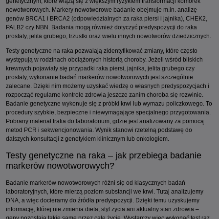
genetycznym, które wiążą się z większym ryzykiem transformacji komórek
nowotworowych. Markery nowotworowe badanie obejmuje m.in. analizę
genów BRCA1 i BRCA2 (odpowiedzialnych za raka piersi i jajnika), CHEK2,
PALB2 czy NBN. Badania mogą również dotyczyć predyspozycji do raka
prostaty, jelita grubego, trzustki oraz wielu innych nowotworów dziedzicznych.
Testy genetyczne na raka pozwalają zidentyfikować zmiany, które często
występują w rodzinach obciążonych historią choroby. Jeżeli wśród bliskich
krewnych pojawiały się przypadki raka piersi, jajnika, jelita grubego czy
prostaty, wykonanie badań markerów nowotworowych jest szczególnie
zalecane. Dzięki nim możemy uzyskać wiedzę o własnych predyspozycjach i
rozpocząć regularne kontrole zdrowia jeszcze zanim choroba się rozwinie.
Badanie genetyczne wykonuje się z próbki krwi lub wymazu policzkowego. To
procedury szybkie, bezpieczne i niewymagające specjalnego przygotowania.
Pobrany materiał trafia do laboratorium, gdzie jest analizowany za pomocą
metod PCR i sekwencjonowania. Wynik stanowi rzetelną podstawę do
dalszych konsultacji z genetykiem klinicznym lub onkologiem.
Testy genetyczne na raka – jak przebiega badanie
markerów nowotworowych?
Badanie markerów nowotworowych różni się od klasycznych badań
laboratoryjnych, które mierzą poziom substancji we krwi. Tutaj analizujemy
DNA, a więc docieramy do źródła predyspozycji. Dzięki temu uzyskujemy
informację, której nie zmienia dieta, styl życia ani aktualny stan zdrowia –
geny pozostają takie same przez całe życie. Wystarczy więc wykonać test raz,