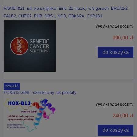
PAKIET#21- rak piersi/jajnika i inne: 21 mutacji w 9 genach: BRCA1/2,
PALB2, CHEK2, PHB, NBS1, NOD, CDKN2A, CYP1B1
Wysyłka w:
24 godziny
990,00 zł
do koszyka
nowość
HOXB13 G84E -dziedziczny rak prostaty
Wysyłka w:
24 godziny
240,00 zł
do koszyka