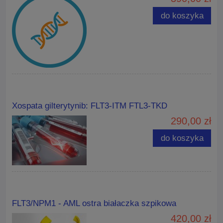
do koszyka
Xospata gilterytynib: FLT3-ITM FTL3-TKD
290,00 zł
do koszyka
FLT3/NPM1 - AML ostra białaczka szpikowa
420,00 zł