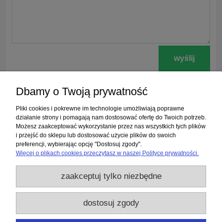
wyślij
Dbamy o Twoją prywatność
Zakupy
Pliki cookies i pokrewne im technologie umożliwiają poprawne
działanie strony i pomagają nam dostosować ofertę do Twoich potrzeb.
Możesz zaakceptować wykorzystanie przez nas wszystkich tych plików
Pomoc
i przejść do sklepu lub dostosować użycie plików do swoich
preferencji, wybierając opcję "Dostosuj zgody".
Moje konto
Więcej o plikach cookies przeczytasz w naszej Polityce prywatności.
zaakceptuj tylko niezbędne
Informacje
Użytkowanie sklepu oznacza zgodę na wykorzystywanie plików cookies.
dostosuj zgody
Szczegółowe informacje w
Polityce prywatności
.