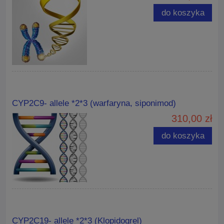
do koszyka
CYP2C9- allele *2*3 (warfaryna, siponimod)
310,00 zł
do koszyka
CYP2C19- allele *2*3 (Klopidogrel)