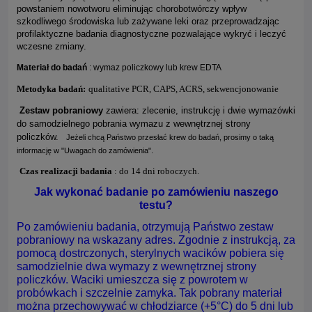
powstaniem nowotworu eliminując chorobotwórczy wpływ
szkodliwego środowiska lub zażywane leki oraz przeprowadzając
profilaktyczne badania diagnostyczne pozwalające wykryć i leczyć
wczesne zmiany.
Materiał do badań
: wymaz policzkowy lub krew EDTA
Metodyka badań:
qualitative PCR, CAPS, ACRS, sekwencjonowanie
Zestaw pobraniowy
zawiera: zlecenie, instrukcję i dwie wymazówki
do samodzielnego pobrania wymazu z wewnętrznej strony
policzków.
Jeżeli chcą Państwo przesłać krew do badań, prosimy o taką
informację w "Uwagach do zamówienia".
Czas realizacji badania
: do 14 dni roboczych.
Jak wykonać badanie po zamówieniu naszego
testu?
Po zamówieniu badania, otrzymują Państwo zestaw
pobraniowy na wskazany adres. Zgodnie z instrukcją, za
pomocą dostrczonych, sterylnych wacików pobiera się
samodzielnie dwa wymazy z wewnętrznej strony
policzków. Waciki umieszcza się z powrotem w
probówkach i szczelnie zamyka. Tak pobrany materiał
można przechowywać w chłodziarce (+5°C) do 5 dni lub