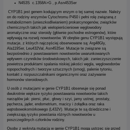
N453S c.1358A>G , p.Asn453Ser
CYP1B1 jest genem kodującym enzym o tej samej nazwie. Należy
on do rodziny enzymów Cytochromu P450 i pełni rolę związaną z
metabolizmem (unieszkodliwianiem) prokarcynogenów, związków
chemicznych takich jak wielopierścieniowe węglowodory
aromatyczne oraz steroidy (głównie pochodne estrogenów), które
wpływają na rozwój nowotworów. W obrębie genu CYP1B1 występują
mutacje, z których najczęściej obserwowane są: Arg48Gly,
Ala119Ser, Leu432Val, Asn453Ser. Mutacje te związane są
bezpośrednio z powstawaniem nowotworów uwarunkowanych
wpływem czynników środowiskowych, takich jak: zanieczyszczenie
powietrza produktami spalania niskiej jakości węgla, węglowodorów
ropopochodnych i tworzyw sztucznych (smog), palenie tytoniu,
kontakt z rozpuszczalnikami organicznymi oraz zażywanie
hormonów steroidowych.
U osób z mutacjami w genie CYP1B1 obserwuje się ponad
dwukrotnie większe ryzyko powstawania nowotworów takich
narządów jak: piersi, płuc, głowy i szyi, jamy ustnej, prostaty,
pęcherza, jąder, endometrium, macicy i żołądka oraz raka
wątrobowokomórkowego (L432V). Mutacje te są dziedziczne i
zwiększają ryzyko powstania różnych nowotworów u
poszczególnych członków rodziny.
Osoby z wykrytą mutacją w genie CYP1B1 mogą ustrzec się przed