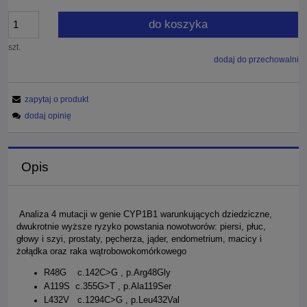
do koszyka
szt.
dodaj do przechowalni
zapytaj o produkt
dodaj opinię
Opis
Analiza 4 mutacji w genie CYP1B1 warunkujących dziedziczne,
dwukrotnie wyższe ryzyko powstania nowotworów: piersi, płuc,
głowy i szyi, prostaty, pęcherza, jąder, endometrium, macicy i
żołądka oraz raka wątrobowokomórkowego
R48G c.142C>G , p.Arg48Gly
A119S c.355G>T , p.Ala119Ser
L432V c.1294C>G , p.Leu432Val