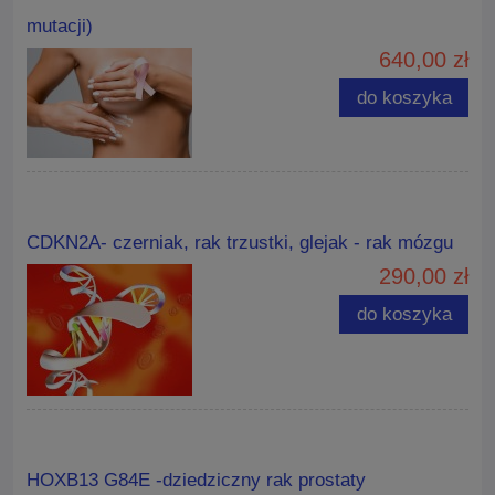
mutacji)
640,00 zł
do koszyka
CDKN2A- czerniak, rak trzustki, glejak - rak mózgu
290,00 zł
do koszyka
HOXB13 G84E -dziedziczny rak prostaty