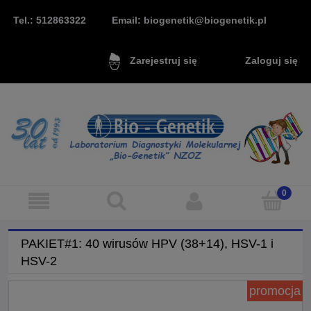
Tel.: 512863322
Email: biogenetik@biogenetik.pl
Zaloguj się
Zarejestruj się
PAKIET#1: 40 wirusów HPV (38+14), HSV-1 i
HSV-2
promocja