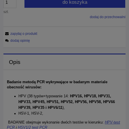
do koszyka
szt.
dodaj do przechowalni
zapytaj o produkt
dodaj opinię
Opis
Badanie metodą PCR wykrywające w badanym materiale
obecność wirusów:
HPV (38 typów+typowanie 14:
HPV16, HPV18, HPV31,
HPV33, HPV45, HPV51, HPV52, HPV56, HPV58, HPV66
HPV39, HPV35 i HPV6/11
),
HSV-1, HSV-2,
BADANIE obejmuje wykonanie dwóch testów w kierunku:
HPV-test
PCR
i
HSV1/2 test PCR