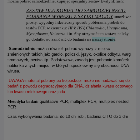
można pobrać samodzielnie, kupując specjalny zestaw EvalynBrush:
ZESTAW DLA KOBIET DO SAMODZIELNEGO
POBRANIA WYMAZU Z SZYJKI MACICY
umożliwia
prosty, wygodny i skuteczny sposób pobierania próbek do
testów PCR w kierunku:
HPV, HSV, Chlamydia, Ureaplasma,
Mycoplasma, Neisseria
i in. Aby otrzymać ten zestaw, należy
go dodatkowo zamówić do badania na
naszej stronie
.
Samodzielnie
można również pobrać wymazy z miejsc
zmienionych takich jak: gardło, policzki, język, okolice odbytu, warg
sromowych, penisa itp. Podstawową zasadą jest pobranie komórek
nabłonka z tych miejsc, w których spodziewmy się obecności DNA
wirusa.
UWAGA-materiał pobrany po kolposkopii może nie nadawać się do
badań z powodu degradacyjnego dla DNA, działania kwasu octowego
lub kwasu mlekowego oraz jodu.
Metodyka badań:
qualitative PCR, multiplex PCR, multiplex nested
PCR
Czas wykonywania badania: do 10 dni rob., badania CITO do 3 dni