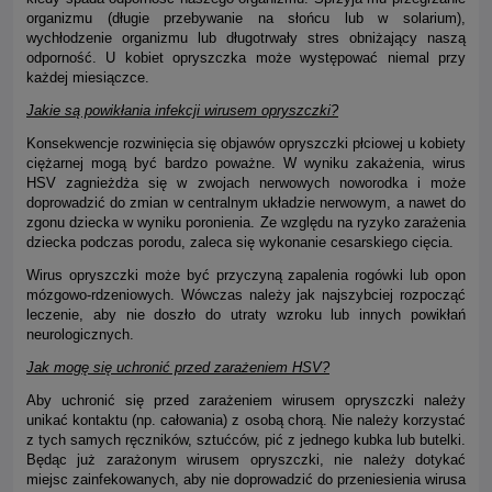
organizmu (długie przebywanie na słońcu lub w solarium),
wychłodzenie organizmu lub długotrwały stres obniżający naszą
odporność. U kobiet opryszczka może występować niemal przy
każdej miesiączce.
Jakie są powikłania infekcji wirusem opryszczki?
Konsekwencje rozwinięcia się objawów opryszczki płciowej u kobiety
ciężarnej mogą być bardzo poważne. W wyniku zakażenia, wirus
HSV zagnieżdża się w zwojach nerwowych noworodka i może
doprowadzić do zmian w centralnym układzie nerwowym, a nawet do
zgonu dziecka w wyniku poronienia. Ze względu na ryzyko zarażenia
dziecka podczas porodu, zaleca się wykonanie cesarskiego cięcia.
Wirus opryszczki może być przyczyną zapalenia rogówki lub opon
mózgowo-rdzeniowych. Wówczas należy jak najszybciej rozpocząć
leczenie, aby nie doszło do utraty wzroku lub innych powikłań
neurologicznych.
Jak mogę się uchronić przed zarażeniem HSV?
Aby uchronić się przed zarażeniem wirusem opryszczki należy
unikać kontaktu (np. całowania) z osobą chorą. Nie należy korzystać
z tych samych ręczników, sztućców, pić z jednego kubka lub butelki.
Będąc już zarażonym wirusem opryszczki, nie należy dotykać
miejsc zainfekowanych, aby nie doprowadzić do przeniesienia wirusa