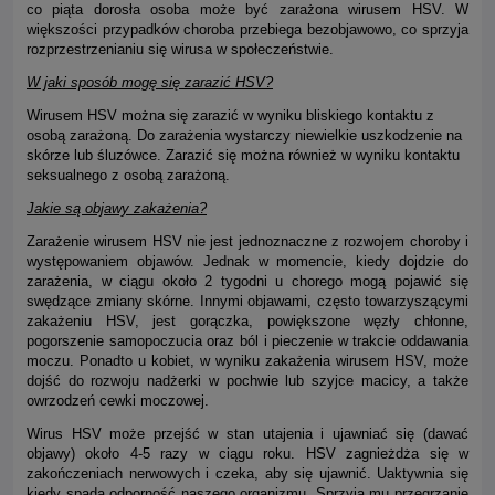
co piąta dorosła osoba może być zarażona wirusem HSV. W
większości przypadków choroba przebiega bezobjawowo, co sprzyja
rozprzestrzenianiu się wirusa w społeczeństwie.
W jaki sposób mogę się zarazić HSV?
Wirusem HSV można się zarazić w wyniku bliskiego kontaktu z
osobą zarażoną. Do zarażenia wystarczy niewielkie uszkodzenie na
skórze lub śluzówce. Zarazić się można również w wyniku kontaktu
seksualnego z osobą zarażoną.
Jakie są objawy zakażenia?
Zarażenie wirusem HSV nie jest jednoznaczne z rozwojem choroby i
występowaniem objawów. Jednak w momencie, kiedy dojdzie do
zarażenia, w ciągu około 2 tygodni u chorego mogą pojawić się
swędzące zmiany skórne. Innymi objawami, często towarzyszącymi
zakażeniu HSV, jest gorączka, powiększone węzły chłonne,
pogorszenie samopoczucia oraz ból i pieczenie w trakcie oddawania
moczu. Ponadto u kobiet, w wyniku zakażenia wirusem HSV, może
dojść do rozwoju nadżerki w pochwie lub szyjce macicy, a także
owrzodzeń cewki moczowej.
Wirus HSV może przejść w stan utajenia i ujawniać się (dawać
objawy) około 4-5 razy w ciągu roku. HSV zagnieżdża się w
zakończeniach nerwowych i czeka, aby się ujawnić. Uaktywnia się
kiedy spada odporność naszego organizmu. Sprzyja mu przegrzanie