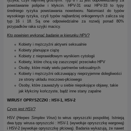
ryzyka, czyli najmniej groźnymi. Typ 6 i 11 jest odpowiedzialny za
powstawanie polipów i kłykcin. HPV-31 oraz HPV-33 to typy
średniego ryzyka powstawania nowotworu. Natomiast do typów
wysokiego ryzyka, czyli typów najbardziej onkogennych zalicza się
typ 16 i 18. Są one odpowiedzialne za rozwój ponad 80%
przypadków raka szyjki macicy.
Kto powinien wykonać badanie w kierunku HPV?
Kobiety i mężczyźni aktywni seksualnie
Kobiety planujące ciążę
Kobiety z nieprawidłowym wynikiem cytologii
Kobiety, które chcą się zaszczepić przeciwko HPV
Osoby, które miały wielu partnerów seksualnych
Kobiety i mężczyźni odczuwający nieprzyjemne dolegliwości
ze strony układu moczowo-płciowego
Osoby, które zauważyły u siebie niepokojące objawy, takie
jak kłykciny kończyste, bądź inne stany zapalne
WIRUSY OPRYSZCZKI : HSV-1, HSV-2
Czym jest HSV?
HSV (
Herpes Simplex Virus
) to wirus opryszczki pospolitej. Istnieją
dwa typy wirusa opryszczki : HSV-1 (wywołuje opryszczkę wargową)
i HSV-2 (wywołuje opryszczkę płciową). Badania wykazują, że nawet