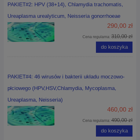
PAKIET#2: HPV (38+14), Chlamydia trachomatis,
Ureaplasma urealyticum, Neisseria gonorrhoeae
290,00 zł
310,00 zł
Cena regularna:
do koszyka
PAKIET#4: 46 wirusów i bakterii układu moczowo-
płciowego (HPV,HSV,Chlamydia, Mycoplasma,
Ureaplasma, Neisseria)
460,00 zł
490,00 zł
Cena regularna:
do koszyka