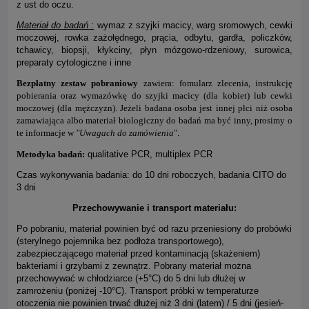
z ust do oczu.
Materiał do badań :
wymaz z szyjki macicy, warg sromowych, cewki
moczowej, rowka zażołędnego, prącia, odbytu, gardła, policzków,
tchawicy, biopsji, kłykciny, płyn mózgowo-rdzeniowy, surowica,
preparaty cytologiczne i inne
Bezpłatny zestaw pobraniowy
zawiera: fomularz zlecenia, instrukcję
pobierania oraz wymazówkę do szyjki macicy (dla kobiet) lub cewki
moczowej (dla mężczyzn). Jeżeli badana osoba jest innej płci niż osoba
zamawiająca albo materiał biologiczny do badań ma być inny, prosimy o
te informacje w
"Uwagach do zamówienia
".
Metodyka badań:
qualitative PCR, multiplex PCR
Czas wykonywania badania: do 10 dni roboczych, badania CITO do
3 dni
Przechowywanie i transport materiału:
Po pobraniu, materiał powinien być od razu przeniesiony do probówki
(sterylnego pojemnika bez podłoża transportowego),
zabezpieczającego materiał przed kontaminacją (skażeniem)
bakteriami i grzybami z zewnątrz. Pobrany materiał można
przechowywać w chłodziarce (+5°C) do 5 dni lub dłużej w
zamrożeniu (poniżej -10°C). Transport próbki w temperaturze
otoczenia nie powinien trwać dłużej niż 3 dni (latem) / 5 dni (jesień-