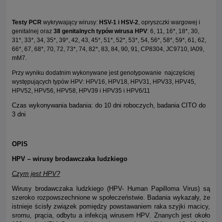
Testy PCR
wykrywający wirusy:
HSV-1 i HSV-2
, opryszczki wargowej i
genitalnej oraz
38 genitalnych typów wirusa HPV
: 6, 11, 16*, 18*, 30,
31*, 33*, 34, 35*, 39*, 42, 43, 45*, 51*, 52*, 53*, 54, 56*, 58*, 59*, 61, 62,
66*, 67, 68*, 70, 72, 73*, 74, 82*, 83, 84, 90, 91, CP8304, JC9710, IA09,
mM7.
Przy wyniku dodatnim wykonywane jest genotypowanie najczęściej
występujących typów HPV: HPV16, HPV18, HPV31, HPV33, HPV45,
HPV52, HPV56, HPV58, HPV39 i HPV35 i HPV6/11
Czas wykonywania badania: do 10 dni roboczych, badania CITO do
3 dni
OPIS
HPV – wirusy brodawczaka ludzkiego
Czym jest HPV?
Wirusy brodawczaka ludzkiego (HPV- Human Papilloma Virus) są
szeroko rozpowszechnione w społeczeństwie. Badania wykazały, że
istnieje ścisły związek pomiędzy powstawaniem raka szyjki macicy,
sromu, prącia, odbytu a infekcją wirusem HPV. Znanych jest około