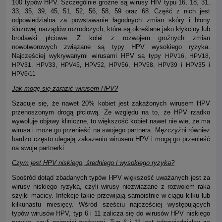
100 typów HPV. Szczególnie groźne są wirusy HIV typu 16, 18, 31,
33, 35, 39, 45, 51, 52, 56, 58, 59 oraz 68. Część z nich jest
odpowiedzialna za powstawanie łagodnych zmian skóry i błony
śluzowej narządów rozrodczych, które są określane jako kłykciny lub
brodawki płciowe. Z kolei z rozwojem groźnych zmian
nowotworowych związane są typy HPV wysokiego ryzyka.
Najczęściej wykrywanymi wirusami HPV są typy
HPV16, HPV18,
HPV31, HPV33, HPV45, HPV52, HPV56, HPV58, HPV39 i HPV35 i
HPV6/11
Jak mogę się zarazić wirusem HPV?
Szacuje się, że nawet 20% kobiet jest zakażonych wirusem HPV
przenoszonym drogą płciową. Ze względu na to, że HPV rzadko
wywołuje objawy kliniczne, to większość kobiet nawet nie wie, że ma
wirusa i może go przenieść na swojego partnera. Mężczyźni również
bardzo często ulegają zakażeniu wirusem HPV i mogą go przenieść
na swoje partnerki.
Czym jest HPV niskiego, średniego i wysokiego ryzyka?
Spośród dotąd zbadanych typów HPV większość uważanych jest za
wirusy niskiego ryzyka, czyli wirusy niezwiązane z rozwojem raka
szyjki macicy. Infekcje takie przewijają samoistnie w ciągu kilku lub
kilkunastu miesięcy. Wśród sześciu najczęściej występujących
typów wirusów HPV, typ 6 i 11 zalicza się do wirusów HPV niskiego