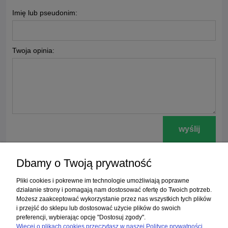
Imię lub pseudonim:
Twoja opinia:
wyślij
Dbamy o Twoją prywatność
Zakupy
Pliki cookies i pokrewne im technologie umożliwiają poprawne
działanie strony i pomagają nam dostosować ofertę do Twoich potrzeb.
Możesz zaakceptować wykorzystanie przez nas wszystkich tych plików
Pomoc
i przejść do sklepu lub dostosować użycie plików do swoich
preferencji, wybierając opcję "Dostosuj zgody".
Moje konto
Więcej o plikach cookies przeczytasz w naszej Polityce prywatności.