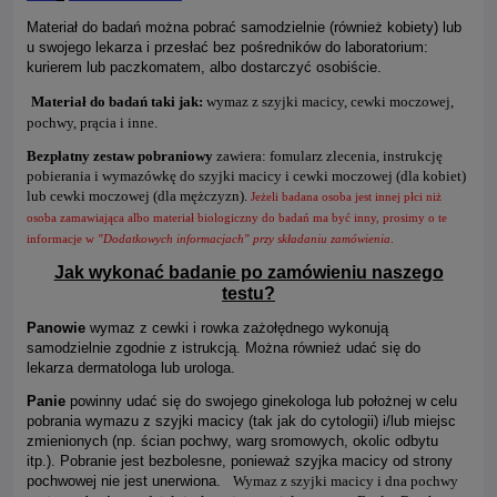
Materiał do badań można pobrać samodzielnie (również kobiety) lub
u swojego lekarza i przesłać bez pośredników do laboratorium:
kurierem lub paczkomatem, albo dostarczyć osobiście.
Materiał do badań taki jak:
wymaz z szyjki macicy, cewki moczowej,
pochwy, prącia i inne.
Bezpłatny zestaw pobraniowy
zawiera: fomularz zlecenia, instrukcję
pobierania i wymazówkę do szyjki macicy i cewki moczowej (dla kobiet)
lub cewki moczowej (dla mężczyzn).
Jeżeli badana osoba jest innej płci niż
osoba zamawiająca albo materiał biologiczny do badań ma być inny, prosimy o te
informacje w
"Dodatkowych informacjach" przy składaniu zamówienia
.
Jak wykonać badanie po zamówieniu naszego
testu?
Panowie
wymaz z cewki i rowka zażołędnego wykonują
samodzielnie zgodnie z istrukcją. Można również udać się do
lekarza dermatologa lub urologa.
Panie
powinny udać się do swojego ginekologa lub położnej w celu
pobrania wymazu z szyjki macicy (tak jak do cytologii) i/lub miejsc
zmienionych (np. ścian pochwy, warg sromowych, okolic odbytu
itp.). Pobranie jest bezbolesne, ponieważ szyjka macicy od strony
pochwowej nie jest unerwiona.
Wymaz z szyjki macicy i dna pochwy