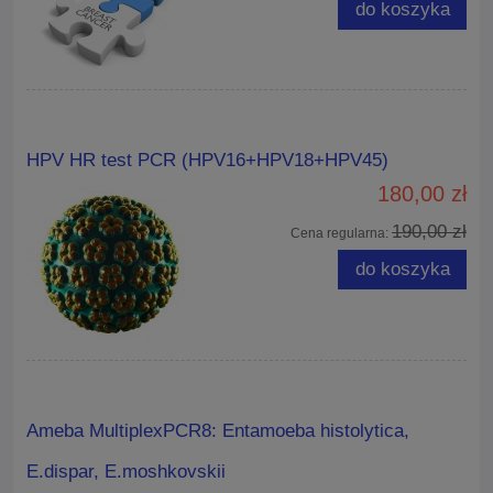
do koszyka
HPV HR test PCR (HPV16+HPV18+HPV45)
180,00 zł
190,00 zł
Cena regularna:
do koszyka
Ameba MultiplexPCR8: Entamoeba histolytica,
E.dispar, E.moshkovskii