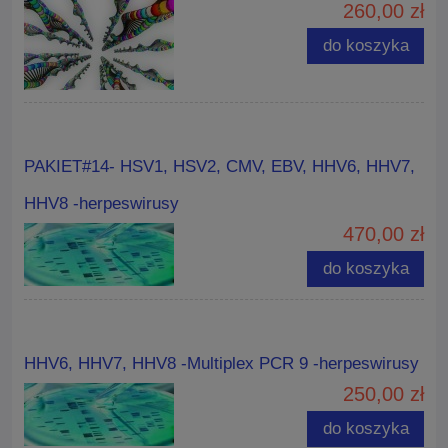
260,00 zł
do koszyka
PAKIET#14- HSV1, HSV2, CMV, EBV, HHV6, HHV7,
HHV8 -herpeswirusy
470,00 zł
do koszyka
HHV6, HHV7, HHV8 -Multiplex PCR 9 -herpeswirusy
250,00 zł
do koszyka