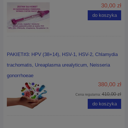
30,00 zł
do koszyka
PAKIET#3: HPV (38+14), HSV-1, HSV-2, Chlamydia
trachomatis, Ureaplasma urealyticum, Neisseria
gonorrhoeae
380,00 zł
410,00 zł
Cena regularna:
do koszyka