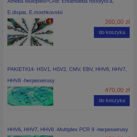
Ameba MultiplexPCR8: Entamoeba histolytica,
E.dispar, E.moshkovskii
260,00 zł
do koszyka
PAKIET#14- HSV1, HSV2, CMV, EBV, HHV6, HHV7,
HHV8 -herpeswirusy
470,00 zł
do koszyka
HHV6, HHV7, HHV8 -Multiplex PCR 9 -herpeswirusy