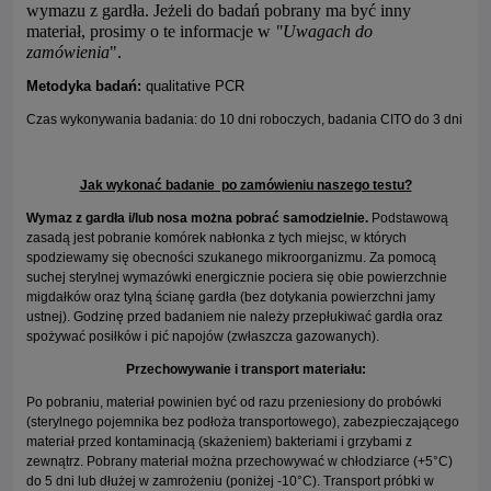
wymazu z gardła. Jeżeli do badań pobrany ma być inny
materiał, prosimy o te informacje w
"Uwagach do
zamówienia
".
Metodyka badań:
qualitative PCR
Czas wykonywania badania: do 10 dni roboczych, badania CITO do 3 dni
Jak wykonać badanie po zamówieniu naszego testu?
Wymaz z gardła i/lub nosa można pobrać samodzielnie
.
Podstawową
zasadą jest pobranie komórek nabłonka z tych miejsc, w których
spodziewamy się obecności szukanego mikroorganizmu. Za pomocą
suchej sterylnej wymazówki energicznie pociera się obie powierzchnie
migdałków oraz tylną ścianę gardła (bez dotykania powierzchni jamy
ustnej). Godzinę przed badaniem nie należy przepłukiwać gardła oraz
spożywać posiłków i pić napojów (zwłaszcza gazowanych).
Przechowywanie i transport materiału:
Po pobraniu, materiał powinien być od razu przeniesiony do probówki
(sterylnego pojemnika bez podłoża transportowego), zabezpieczającego
materiał przed kontaminacją (skażeniem) bakteriami i grzybami z
zewnątrz. Pobrany materiał można przechowywać w chłodziarce (+5°C)
do 5 dni lub dłużej w zamrożeniu (poniżej -10°C). Transport próbki w