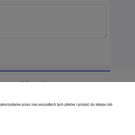
Informacje
Kontakt
orzystanie przez nas wszystkich tych plików i przejść do sklepu lub
olityce prywatności
.