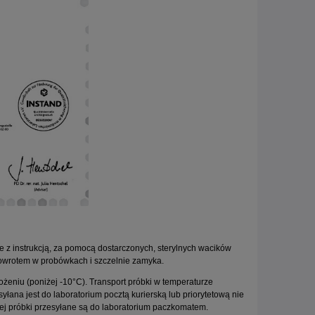
LA-
Zestaw dla Kobiet do samodzielnego
HOXB13 G84E -d
pobierania wymazu z szyjki macicy
pros
do zamówionego badania
30,00 zł
240,
do koszyka
do ko
z instrukcją, za pomocą dostarczonych, sterylnych wacików
powrotem w probówkach i szczelnie zamyka.
żeniu (poniżej -10°C). Transport próbki w temperaturze
esyłana jest do laboratorium pocztą kurierską lub priorytetową nie
iej próbki przesyłane są do laboratorium paczkomatem.