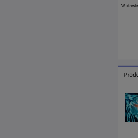
W okresie
Prod