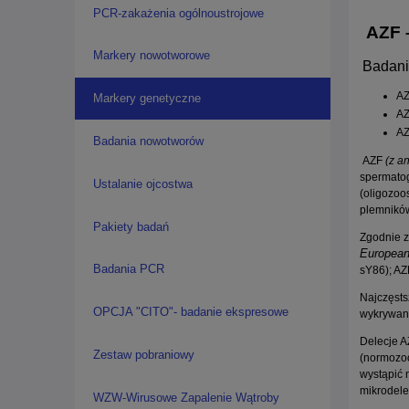
PCR-zakażenia ogólnoustrojowe
AZF 
Markery nowotworowe
Badani
AZ
Markery genetyczne
AZ
AZ
Badania nowotworów
AZF
(z a
spermatog
Ustalanie ojcostwa
(oligozoo
plemników
Pakiety badań
Zgodnie z
European
Badania PCR
sY86); AZ
Najczęsts
OPCJA "CITO"- badanie ekspresowe
wykrywane
Delecje A
Zestaw pobraniowy
(normozoo
wystąpić 
mikrodele
WZW-Wirusowe Zapalenie Wątroby