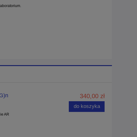
aboratorium.
AG)n
340,00 zł
do koszyka
nie AR