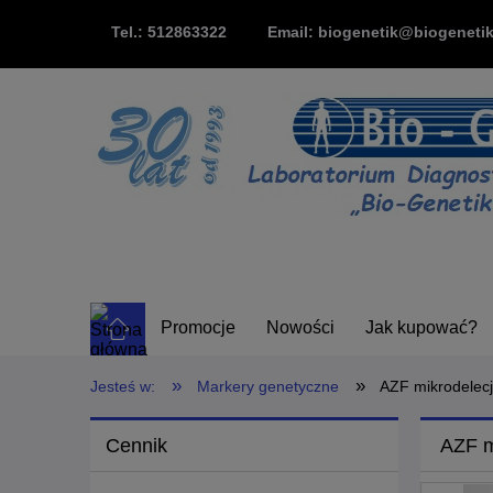
Tel.: 512863322
Email: biogenetik@biogenetik
Promocje
Nowości
Jak kupować?
»
»
Jesteś w:
Markery genetyczne
AZF mikrodelecj
Cennik
AZF m