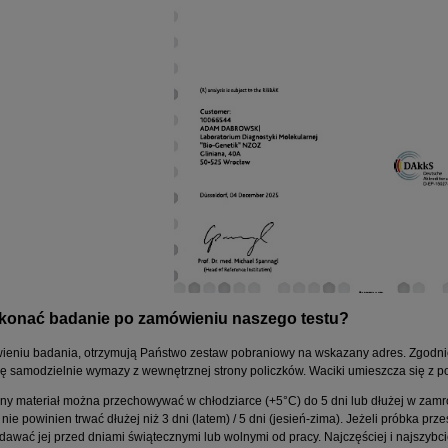
esztywniające zapalenie
Narkolepsja- wykrywanie allelu H
awów kręgosłupa
DQB1*0602
190,00 zł
280,00 zł
konać badanie po zamówieniu naszego testu?
230,00 zł
 regularna:
do koszyka
eniu badania, otrzymują Państwo zestaw pobraniowy na wskazany adres. Zgodnie 
do koszyka
ię samodzielnie wymazy z wewnętrznej strony policzków. Waciki umieszcza się z 
ny materiał można przechowywać w chłodziarce (+5°C) do 5 dni lub dłużej w zamro
nie powinien trwać dłużej niż 3 dni (latem) / 5 dni (jesień-zima). Jeżeli próbka prz
dawać jej przed dniami świątecznymi lub wolnymi od pracy. Najczęściej i najszybc