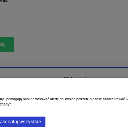
inia:
lij
Moje konto
ać?
Logowanie
rywatności RODO
Moje zamówienia
rony i pomagają nam dostosować ofertę do Twoich potrzeb. Możesz zaakceptować wyk
 zakupów
Przechowalnia
 zgody".
Ustawienia konta
u oznacza zgodę na wykorzystywanie plików cookies. Szczegółowe informacje w
P
akceptuj wszystkie