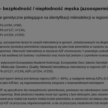
– bezpłodność / niepłodność męska (azoospermia
e genetyczne polegające na identyfikacji mikrodelecji w regio
Fa (sY84, sY86);
Fb (sY127, sY134),
Fc (sY254, sY255).
ng. azoospermia factor)
to zespół mikrodelecji w genach, zlokalizowanych na dług
enezie (produkcji plemników) objawiającej się jako brak plemników w nasieniu (a
spermia). Obecność mikrodelecji w obszarze AZF chromosomu Y powoduje uszkodz
 lub wadliwej ich budowy i ruchliwości oraz może być jednym z czynników rozwoju
 wytycznymi Europejskiej Akademii Andrologii; Europejskiej Sieci Jakości Genet
 Molecular Genetics Quality Network)
identyfikacja mikrodelecji w regionie A
Fb (sY127, sY134), AZFc (sY254, sY255).
zym typem delecji jest delecja regionu AZFc (∼80%), a następnie delecja AZFa (0,
 jako AZFabc, są najprawdopodobniej związane z nieprawidłowym kariotypem.
ZF są specyficzne dla niewydolności plemnikowej, ponieważ nie odnotowano żadn
spermią). Brak płodności męskiej może być zgodny z tymi delecjami, jako odzwier
nawet przy niskiej lub bardzo niskiej liczbie plemników, w zależności od statusu pł
cji AZF za przyczynę oligo/azoospermii, a nie za przyczynę
niepłodności
lub
bezpł