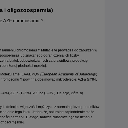
 i oligozoospermia)
nie AZF chromosomu Y:
im ramieniu chromosomu Y. Mutacje te prowadzą do zaburzeń w
zoospermia) lub znacznego ograniczenia ich liczby
enia białek odpowiedzialnych za prawidłową produkcję
 obniżonej płodności męskiej.
(European Academy of Andrology;
yki Molekularnej EAA/EMQN
ZF chromosomu Y powinna obejmować mikrodelecje: AZFa (sY84,
5–4%), AZFb (1–5%) i AZFbc (1–3%). Delecje, które są
ych delecji u większości mężczyzn z normalną liczbą plemników
ciedlenie tego faktu. Jednakże, naturalne zapłodnienie może
odności partnerki. Dlatego, bardziej właściwe będzie uznanie
odności
męskiej.