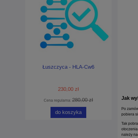
iny -
Łuszczyca - HLA-Cw6
HLA-B27 Z
n AOC1)
st
230,00 zł
Jak wy
 zł
280,00 zł
Cena regularna:
Cena
Po zamówi
do koszyka
pobiera s
Tak pobra
otoczenia 
należy na