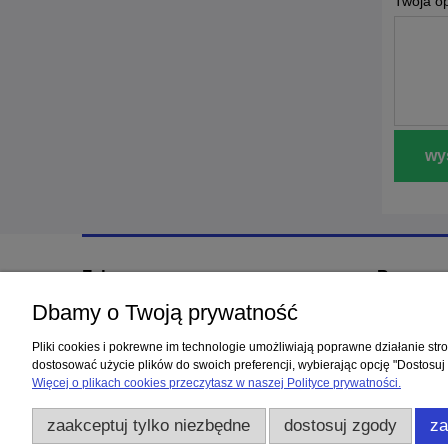
Twoja op
wyś
Zakupy
Pomoc
Dbamy o Twoją prywatność
Czas realizacji zlecenia
Jak kupow
Formy płatności
Polityka p
Pliki cookies i pokrewne im technologie umożliwiają poprawne działanie st
Koszt dostawy
Regulamin
dostosować użycie plików do swoich preferencji, wybierając opcję "Dostosuj
Więcej o plikach cookies przeczytasz w naszej Polityce prywatności.
Użytkowanie sklep
zaakceptuj tylko niezbędne
dostosuj zgody
za