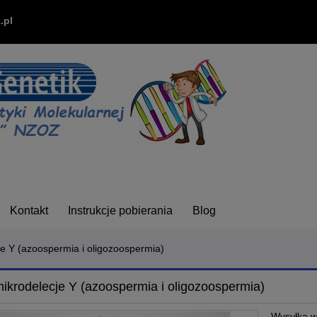
.pl
Kontakt
Instrukcje pobierania
Blog
e Y (azoospermia i oligozoospermia)
ikrodelecje Y (azoospermia i oligozoospermia)
Wysyłka w