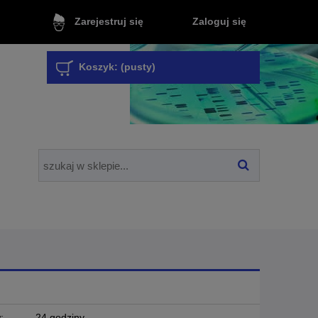
Zaloguj się
Zarejestruj się
Koszyk:
(pusty)
:
24 godziny