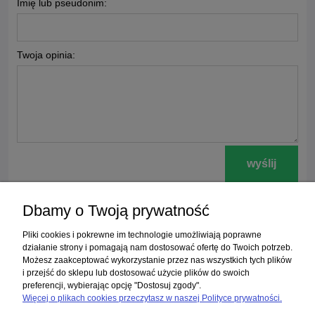
Imię lub pseudonim:
Twoja opinia:
wyślij
Dbamy o Twoją prywatność
Zakupy
Pliki cookies i pokrewne im technologie umożliwiają poprawne
działanie strony i pomagają nam dostosować ofertę do Twoich potrzeb.
Możesz zaakceptować wykorzystanie przez nas wszystkich tych plików
Pomoc
i przejść do sklepu lub dostosować użycie plików do swoich
preferencji, wybierając opcję "Dostosuj zgody".
Moje konto
Więcej o plikach cookies przeczytasz w naszej Polityce prywatności.