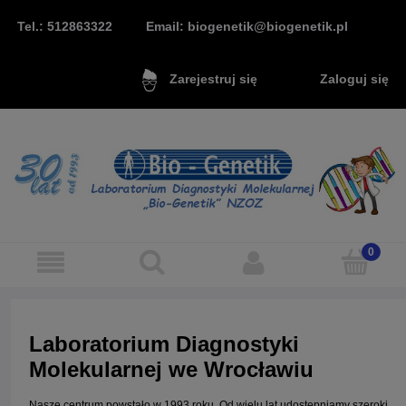
Tel.: 512863322
Email: biogenetik@biogenetik.pl
Zaloguj się
Zarejestruj się
Laboratorium Diagnostyki
Molekularnej we Wrocławiu
Nasze centrum powstało w 1993 roku. Od wielu lat udostępniamy szeroki