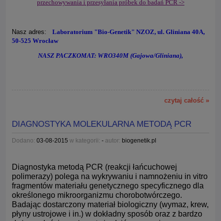
przechowywania i przesyłania próbek do badań PCR ->
Nasz adres:
Laboratorium "Bio-Genetik" NZOZ, ul. Gliniana 40A,
50-525 Wrocław
NASZ PACZKOMAT: WRO340M (Gajowa/Gliniana),
czytaj całość »
DIAGNOSTYKA MOLEKULARNA METODĄ PCR
Dodano:
03-08-2015
w kategorii:
-
autor:
biogenetik.pl
Diagnostyka metodą PCR (reakcji łańcuchowej
polimerazy) polega na wykrywaniu i namnożeniu in vitro
fragmentów materiału genetycznego specyficznego dla
określonego mikroorganizmu chorobotwórczego.
Badając dostarczony materiał biologiczny (wymaz, krew,
płyny ustrojowe i in.) w dokładny sposób oraz z bardzo