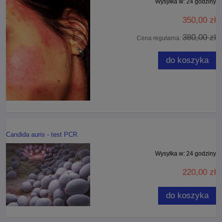
Wysyłka w:
24 godziny
350,00 zł
380,00 zł
Cena regularna:
do koszyka
Candida auris - test PCR
Wysyłka w:
24 godziny
220,00 zł
do koszyka