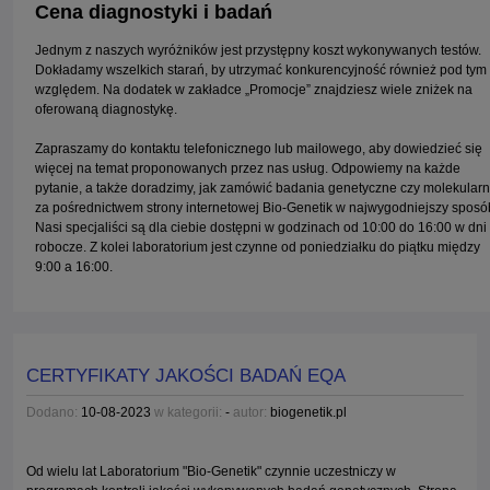
Cena diagnostyki i badań
Jednym z naszych wyróżników jest przystępny koszt wykonywanych testów.
Dokładamy wszelkich starań, by utrzymać konkurencyjność również pod tym
względem. Na dodatek w zakładce „Promocje” znajdziesz wiele zniżek na
oferowaną diagnostykę.
Zapraszamy do kontaktu telefonicznego lub mailowego, aby dowiedzieć się
więcej na temat proponowanych przez nas usług. Odpowiemy na każde
pytanie, a także doradzimy, jak zamówić badania genetyczne czy molekular
za pośrednictwem strony internetowej Bio-Genetik w najwygodniejszy sposó
Nasi specjaliści są dla ciebie dostępni w godzinach od 10:00 do 16:00 w dni
robocze. Z kolei laboratorium jest czynne od poniedziałku do piątku między
9:00 a 16:00.
CERTYFIKATY JAKOŚCI BADAŃ EQA
Dodano:
10-08-2023
w kategorii:
-
autor:
biogenetik.pl
Od wielu lat Laboratorium "Bio-Genetik" czynnie uczestniczy w