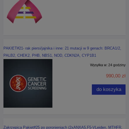
PAKIET#21- rak piersi/jajnika i inne: 21 mutacji w 9 genach: BRCA1/2,
PALB2, CHEK2, PHB, NBS1, NOD, CDKN2A, CYP1B1
Wysyłka w:
24 godziny
990,00 zł
do koszyka
Zakrzepica Pakiet#25 po poronieniach (2xANXA5,F5-VLeiden, MTHFR,