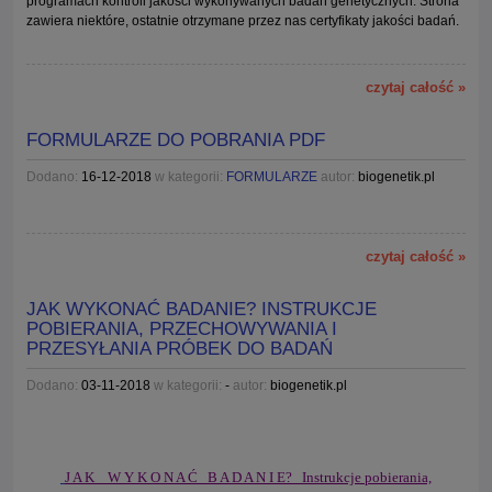
programach kontroli jakości wykonywanych badań genetycznych. Strona
zawiera niektóre, ostatnie otrzymane przez nas certyfikaty jakości badań.
czytaj całość »
FORMULARZE DO POBRANIA PDF
Dodano:
16-12-2018
w kategorii:
FORMULARZE
autor:
biogenetik.pl
czytaj całość »
JAK WYKONAĆ BADANIE? INSTRUKCJE
POBIERANIA, PRZECHOWYWANIA I
PRZESYŁANIA PRÓBEK DO BADAŃ
Dodano:
03-11-2018
w kategorii:
-
autor:
biogenetik.pl
J A K W Y K O N A Ć B A D A N I E?
Instrukcje pobierania,