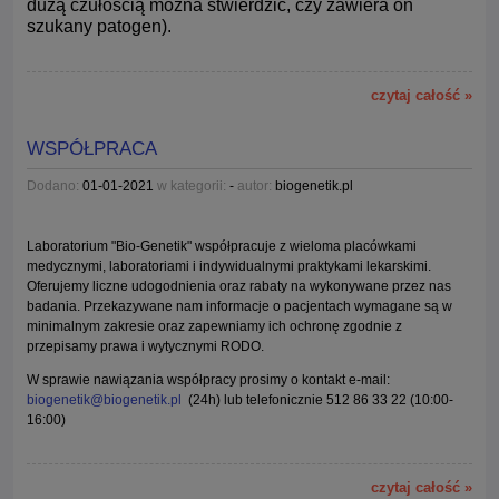
dużą czułością można stwierdzić, czy zawiera on
szukany patogen).
czytaj całość »
WSPÓŁPRACA
Dodano:
01-01-2021
w kategorii:
-
autor:
biogenetik.pl
Laboratorium "Bio-Genetik" współpracuje z wieloma placówkami
medycznymi, laboratoriami i indywidualnymi praktykami lekarskimi.
Oferujemy liczne udogodnienia oraz rabaty na wykonywane przez nas
badania. Przekazywane nam informacje o pacjentach wymagane są w
minimalnym zakresie oraz zapewniamy ich ochronę zgodnie z
przepisamy prawa i wytycznymi RODO.
W sprawie nawiązania współpracy prosimy o kontakt e-mail:
biogenetik@biogenetik.pl
(24h) lub telefonicznie 512 86 33 22 (10:00-
16:00)
czytaj całość »