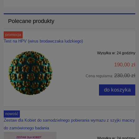
Polecane produkty
promocja
Test na HPV (wirus brodawczaka ludzkiego)
Wysyłka w:
24 godziny
190,00 zł
230,00 zł
Cena regularna:
do koszyka
nowość
Zestaw dla Kobiet do samodzielnego pobierania wymazu z szyjki macicy
do zamówionego badania
Wysyłka w:
24 godziny