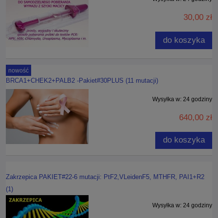
30,00 zł
do koszyka
nowość
BRCA1+CHEK2+PALB2 -Pakiet#30PLUS (11 mutacji)
Wysyłka w:
24 godziny
640,00 zł
do koszyka
Zakrzepica PAKIET#22-6 mutacji: PtF2,VLeidenF5, MTHFR, PAI1+R2
(1)
Wysyłka w:
24 godziny