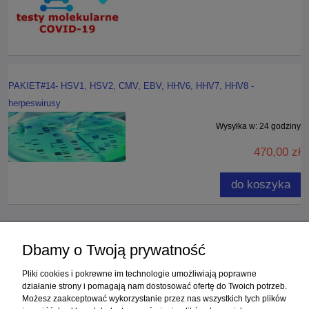
PAKIET#14- HSV1, HSV2, CMV, EBV, HHV6, HHV7, HHV8 -
herpeswirusy
Wysyłka w:
24 godziny
470,00 zł
do koszyka
«
1
2
3
4
5
...
7
»
Dbamy o Twoją prywatność
Zakupy
Pliki cookies i pokrewne im technologie umożliwiają poprawne
działanie strony i pomagają nam dostosować ofertę do Twoich potrzeb.
Możesz zaakceptować wykorzystanie przez nas wszystkich tych plików
Pomoc