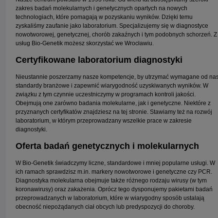
zakres badań molekularnych i genetycznych opartych na nowych
technologiach, które pomagają w pozyskaniu wyników. Dzięki temu
zyskaliśmy zaufanie jako laboratorium. Specjalizujemy się w diagnostyce
nowotworowej, genetycznej, chorób zakaźnych i tym podobnych schorzeń. Z
usług Bio-Genetik możesz skorzystać we Wrocławiu.
Certyfikowane laboratorium diagnostyki
Nieustannie poszerzamy nasze kompetencje, by utrzymać wymagane od na
standardy branżowe i zapewnić wiarygodność uzyskiwanych wyników. W
związku z tym czynnie uczestniczymy w programach kontroli jakości.
Obejmują one zarówno badania molekularne, jak i genetyczne. Niektóre z
przyznanych certyfikatów znajdziesz na tej stronie. Stawiamy też na rozwój
laboratorium, w którym przeprowadzany wszelkie prace w zakresie
diagnostyki.
Oferta badań genetycznych i molekularnych
W Bio-Genetik świadczymy liczne, standardowe i mniej popularne usługi. W
ich ramach sprawdzisz m.in. markery nowotworowe i genetyczne czy PCR.
Diagnostyka molekularna obejmuje także różnego rodzaju wirusy (w tym
koronawirusy) oraz zakażenia. Oprócz tego dysponujemy pakietami badań
przeprowadzanych w laboratorium, które w wiarygodny sposób ustalają
obecność niepożądanych ciał obcych lub predyspozycji do choroby.